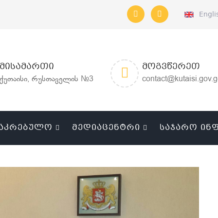
Engli
ᲛᲘᲡᲐᲛᲐᲠᲗᲘ
ᲛᲝᲒᲕᲬᲔᲠᲔᲗ
ქუთაისი, რუსთაველის №3
contact@kutaisi.gov.
ᲐᲙᲠᲔᲑᲣᲚᲝ
ᲛᲔᲓᲘᲐᲪᲔᲜᲢᲠᲘ
ᲡᲐᲯᲐᲠᲝ ᲘᲜ