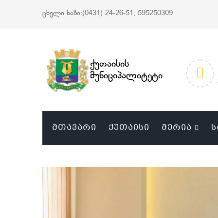
ცხელი ხაზი:(0431) 24-26-51, 595250309
ქუთაისის
მუნიციპალიტეტი
ᲛᲗᲐᲕᲐᲠᲘ
ᲥᲣᲗᲐᲘᲡᲘ
ᲛᲔᲠᲘᲐ
Ს